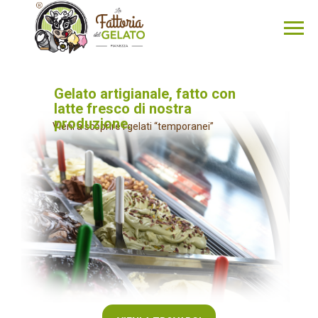
Gelato artigianale, fatto con
latte fresco di nostra
produzione.
Vieni a scoprire i gelati “temporanei”