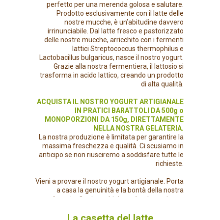
perfetto per una merenda golosa e salutare.
Prodotto esclusivamente con il latte delle
nostre mucche, è un’abitudine davvero
irrinunciabile. Dal latte fresco e pastorizzato
delle nostre mucche, arricchito con i fermenti
lattici Streptococcus thermophilus e
Lactobacillus bulgaricus, nasce il nostro yogurt.
Grazie alla nostra fermentiera, il lattosio si
trasforma in acido lattico, creando un prodotto
di alta qualità.
ACQUISTA IL NOSTRO YOGURT ARTIGIANALE
IN PRATICI BARATTOLI DA 500g o
MONOPORZIONI DA 150g, DIRETTAMENTE
NELLA NOSTRA GELATERIA.
La nostra produzione è limitata per garantire la
massima freschezza e qualità. Ci scusiamo in
anticipo se non riusciremo a soddisfare tutte le
richieste.
Vieni a provare il nostro yogurt artigianale. Porta
a casa la genuinità e la bontà della nostra
fattoria. Ogni cucchiaio sarà un'esperienza
indimenticabile.
La casetta del latte